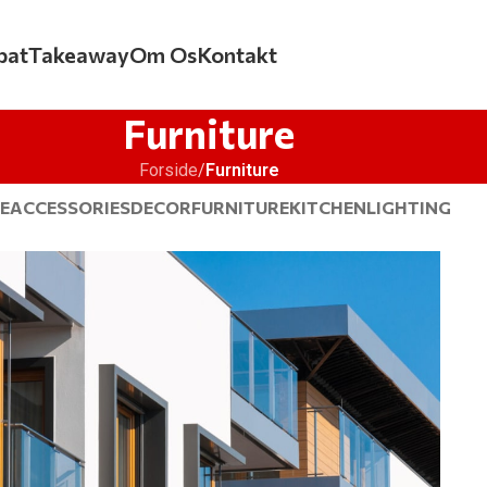
bat
Takeaway
Om Os
Kontakt
Furniture
Forside
/
Furniture
E
ACCESSORIES
DECOR
FURNITURE
KITCHEN
LIGHTING