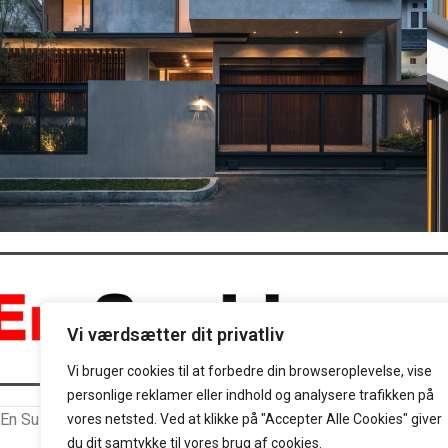
Furniture
Netus eu mollis hac dignis
Forsid
Vi værdsætter dit privatliv
Vi bruger cookies til at forbedre din browseroplevelse, vise
personlige reklamer eller indhold og analysere trafikken på
En Sushi @ 2025 | Powered by
NemBestil ApS
vores netsted. Ved at klikke på "Accepter Alle Cookies" giver
du dit samtykke til vores brug af cookies.