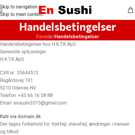
Skip to navigation
Skip to main content
Handelsbetingelser
Forside
/
Handelsbetingelser
Handelsbetingelser hos H.K.T.K ApS
Generelle oplysninger
H.K.T.K ApS
CVR nr.: 35644512
Rugårdsvej 191
5210 Odense NV
Telefon: +45 66 16 58 88
Email: ensushi2015@gmail.com
Køb via domain.dk
Der tages forbehold for: trykfejl, stavefejl, ændringer i menuer
og tilbud.