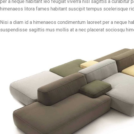
per a neque habitant leo feugiat viverra nisl sagittis a curabitur
himenaeos litora fames habitant suscipit tempus scelerisque rid
Nisi a diam id a himenaeos condimentum laoreet per a neque habitan
suspendisse sagittis mus mollis at a nec placerat sociosqu hime