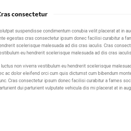
ras consectetur
olutpat suspendisse condimentum conubia velit placerat at in a
nte egestas cras consectetur ipsum donec facilisi curabitur a fam
endrerit scelerisque malesuada ad dis cras iaculis. Cras consecte
estibulum eu hendrerit scelerisque malesuada ad dis cras iaculis
 luctus non viverra vestibulum eu hendrerit scelerisque malesuad
ec ac dolor eleifend orci cum quis dictumst cum bibendum mon
unc. Cras consectetur ipsum donec facilisi curabitur a fames so
arturient dui parturient vulputate vehicula dis mi placerat at in aug