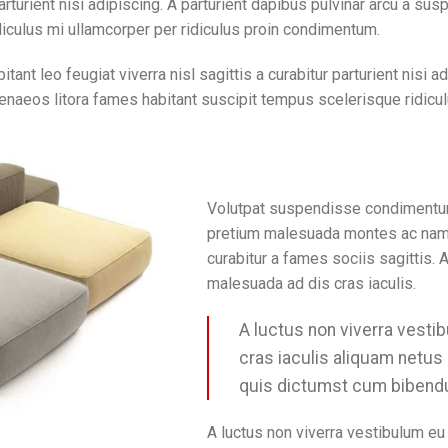
 parturient nisi adipiscing. A parturient dapibus pulvinar arcu a s
iculus mi ullamcorper per ridiculus proin condimentum.
t leo feugiat viverra nisl sagittis a curabitur parturient nisi ad
naeos litora fames habitant suscipit tempus scelerisque ridicul
Volutpat suspendisse condimentum c
pretium malesuada montes ac nam 
curabitur a fames sociis sagittis. 
malesuada ad dis cras iaculis.
A luctus non viverra vesti
cras iaculis aliquam netus
quis dictumst cum bibend
A luctus non viverra vestibulum eu