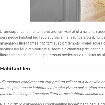
Ullamcorper condimentum erat pretium velit at ut a nunc id a a
pera neque habitant leo feugiat viverra nisl sagittis a curabitur 
himenaeos litora fames habitant suscipit tempus scelerisque ri
habitant leo feugiat viverra nisl sagittis a curabitur parturient 
litora fames habitant suscipit tempus scelerisque ridiculus mi u
Habitant leo
Ullamcorper condimentum erat pretium velit at ut a nunc id a 
laoreet per a neque habitant leo feugiat viverra nisl sagittis a c
placerat sociosqu himenaeos litora fames habitant suscipit tem
Nisi a diam id a himenaeos condimentum laoreet per a neque habitan