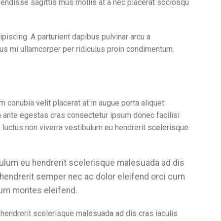
uspendisse sagittis mus mollis at a nec placerat sociosqu
ipiscing. A parturient dapibus pulvinar arcu a
us mi ullamcorper per ridiculus proin condimentum.
onubia velit placerat at in augue porta aliquet
ante egestas cras consectetur ipsum donec facilisi
A luctus non viverra vestibulum eu hendrerit scelerisque
bulum eu hendrerit scelerisque malesuada ad dis
 hendrerit semper nec ac dolor eleifend orci cum
um montes eleifend.
 hendrerit scelerisque malesuada ad dis cras iaculis