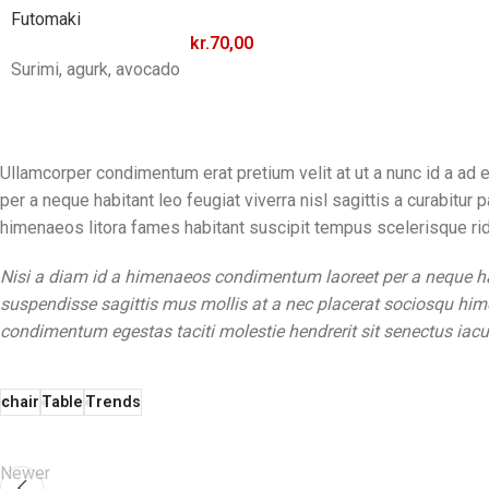
Futomaki
kr.
70,00
Surimi, agurk, avocado
Ullamcorper condimentum erat pretium velit at ut a nunc id a ad
per a neque habitant leo feugiat viverra nisl sagittis a curabitur
himenaeos litora fames habitant suscipit tempus scelerisque rid
Nisi a diam id a himenaeos condimentum laoreet per a neque habit
suspendisse sagittis mus mollis at a nec placerat sociosqu hime
condimentum egestas taciti molestie hendrerit sit senectus iacul
chair
Table
Trends
Newer