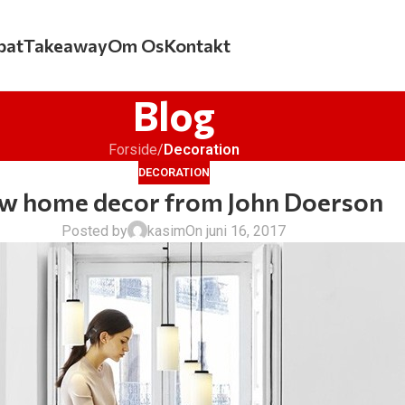
bat
Takeaway
Om Os
Kontakt
Blog
Forside
/
Decoration
DECORATION
w home decor from John Doerson
Posted by
kasim
On juni 16, 2017