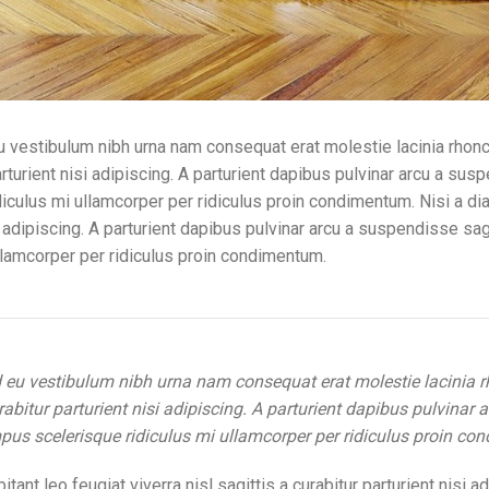
deu vestibulum nibh urna nam consequat erat molestie lacinia rh
parturient nisi adipiscing. A parturient dapibus pulvinar arcu a s
diculus mi ullamcorper per ridiculus proin condimentum. Nisi a 
nisi adipiscing. A parturient dapibus pulvinar arcu a suspendisse 
llamcorper per ridiculus proin condimentum.
ad eu vestibulum nibh urna nam consequat erat molestie lacini
urabitur parturient nisi adipiscing. A parturient dapibus pulvinar
pus scelerisque ridiculus mi ullamcorper per ridiculus proin c
t leo feugiat viverra nisl sagittis a curabitur parturient nisi ad