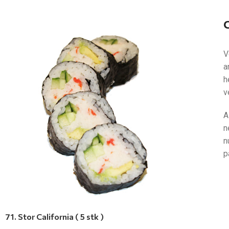
C
V
a
h
v
A
n
n
p
71. Stor California ( 5 stk )