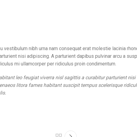
 eu vestibulum nibh urna nam consequat erat molestie lacinia rh
 parturient nisi adipiscing. A parturient dapibus pulvinar arcu a s
iculus mi ullamcorper per ridiculus proin condimentum.
ant leo feugiat viverra nisl sagittis a curabitur parturient nisi
naeos litora fames habitant suscipit tempus scelerisque ridicul
is.