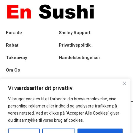
Forside
Smiley Rapport
Rabat
Privatlivspolitik
Takeaway
Handelsbetingelser
Om Os
Kontakt
Vi værdsætter dit privatliv
Vi bruger cookies til at forbedre din browseroplevelse, vise
personlige reklamer eller indhold og analysere trafikken på
En Sushi @ 2025 | Powered by
NemBestil ApS
vores netsted. Ved at klikke på "Accepter Alle Cookies" giver
du dit samtykke til vores brug af cookies.