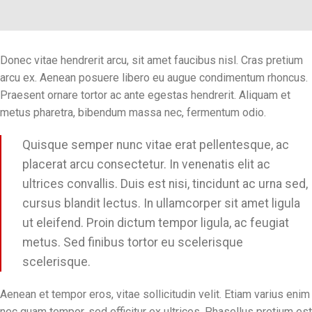
Donec vitae hendrerit arcu, sit amet faucibus nisl. Cras pretium
arcu ex. Aenean posuere libero eu augue condimentum rhoncus.
Praesent ornare tortor ac ante egestas hendrerit. Aliquam et
metus pharetra, bibendum massa nec, fermentum odio.
Quisque semper nunc vitae erat pellentesque, ac
placerat arcu consectetur. In venenatis elit ac
ultrices convallis. Duis est nisi, tincidunt ac urna sed,
cursus blandit lectus. In ullamcorper sit amet ligula
ut eleifend. Proin dictum tempor ligula, ac feugiat
metus. Sed finibus tortor eu scelerisque
scelerisque.
Aenean et tempor eros, vitae sollicitudin velit. Etiam varius enim
nec quam tempor, sed efficitur ex ultrices. Phasellus pretium est