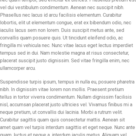
vel dui vestibulum condimentum. Aenean nec suscipit nibh.
Phasellus nec lacus id arcu facilisis elementum. Curabitur
lobortis, elit ut elementum congue, erat ex bibendum odio, nec
iaculis lacus sem non lorem. Duis suscipit metus ante, sed
convallis quam posuere quis. Ut tincidunt eleifend odio, ac
fringilla mi vehicula nec. Nunc vitae lacus eget lectus imperdiet
tempus sed in dui. Nam molestie magna at risus consectetur,
placerat suscipit justo dignissim. Sed vitae fringilla enim, nec
ullamcorper arcu.
Suspendisse turpis ipsum, tempus in nulla eu, posuere pharetra
nibh. In dignissim vitae lorem non mollis. Praesent pretium
tellus in tortor viverra condimentum. Nullam dignissim facilisis
nisl, accumsan placerat justo ultricies vel. Vivamus finibus mi a
neque pretium, ut convallis dui lacinia. Morbi a rutrum velit.
Curabitur sagittis quam quis consectetur mattis. Aenean sit
amet quam vel turpis interdum sagittis et eget neque. Nunc ante
quam, luctus et neque a, interdum iaculis metus. Aliquam vel