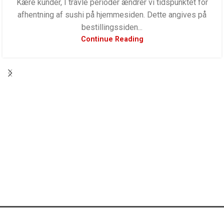
Kære kunder, I travle perioder ændrer vi tidspunktet for
afhentning af sushi på hjemmesiden. Dette angives på
bestillingssiden...
Continue Reading