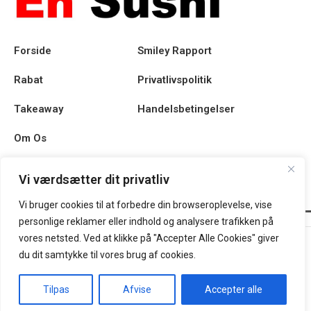
Forside
Smiley Rapport
Rabat
Privatlivspolitik
Takeaway
Handelsbetingelser
Om Os
Kontakt
Vi værdsætter dit privatliv
Vi bruger cookies til at forbedre din browseroplevelse, vise
personlige reklamer eller indhold og analysere trafikken på
En Sushi @ 2025 | Powered by
NemBestil ApS
vores netsted. Ved at klikke på "Accepter Alle Cookies" giver
du dit samtykke til vores brug af cookies.
Tilpas
Afvise
Accepter alle
Forside
Takeaway
Kurv
Min konto
Menu