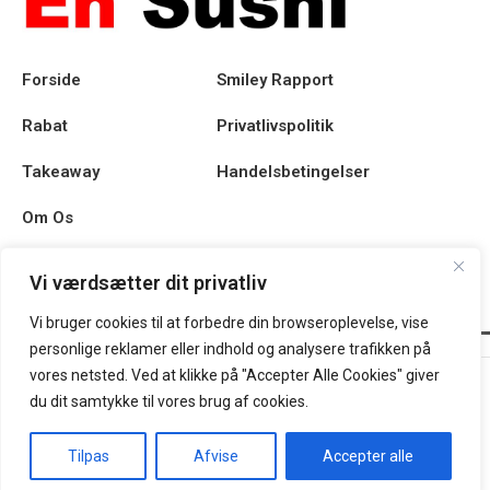
Forside
Smiley Rapport
Rabat
Privatlivspolitik
Takeaway
Handelsbetingelser
Om Os
Kontakt
Vi værdsætter dit privatliv
Vi bruger cookies til at forbedre din browseroplevelse, vise
personlige reklamer eller indhold og analysere trafikken på
En Sushi @ 2025 | Powered by
NemBestil ApS
vores netsted. Ved at klikke på "Accepter Alle Cookies" giver
du dit samtykke til vores brug af cookies.
Tilpas
Afvise
Accepter alle
Forside
Takeaway
Kurv
Min konto
Menu