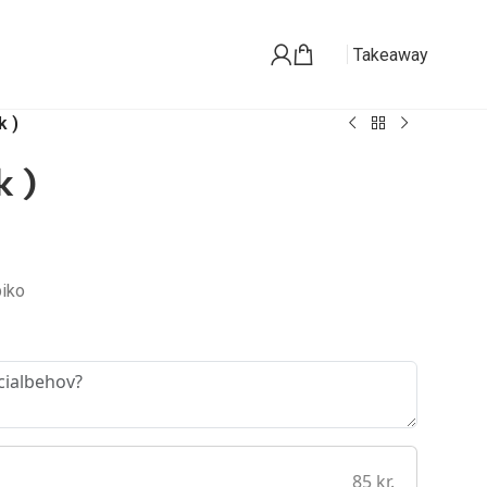
Takeaway
k )
k )
biko