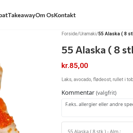
bat
Takeaway
Om Os
Kontakt
Forside
/
Uramaki
/
55 Alaska ( 8 st
55 Alaska ( 8 st
kr.
85,00
Laks, avocado, flødeost, rullet i to